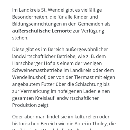
Im Landkreis St. Wendel gibt es vielfältige
Sankt Wendel
Themenfeld Wald / Wild / Wasser
Besonderheiten, die für alle Kinder und
Bildungseinrichtungen in den Gemeinden als
Tholey
Themenfeld kulturelle Bildung / Demokratiebildung
außerschulische Lernorte
zur Verfügung
stehen.
Themenfeld Naturschutz
Diese gibt es im Bereich außergewöhnlicher
Themenfeld Erinnerungskultur
landwirtschaftlicher Betriebe, wie z. B. dem
Harschberger Hof als einem der wenigen
Themenfeld Energie
Schweinemastbetriebe im Landkreis oder dem
Wendelinushof, der von der Tiermast mit eigen
angebautem Futter über die Schlachtung bis
zur Vermarktung im hofeigenen Laden einen
gesamten Kreislauf landwirtschaftlicher
Produktion zeigt.
Oder aber man findet sie im kulturellen oder
historischen Bereich wie die Abtei in Tholey, die