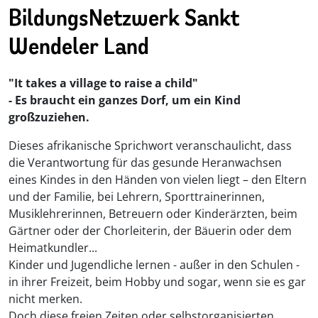
BildungsNetzwerk Sankt
Sankt Wendel
Themenfeld Wald / Wild / Wasser
Wendeler Land
Tholey
Themenfeld kulturelle Bildung / Demokratiebildung
"It takes a village to raise a child"
Themenfeld Naturschutz
- Es braucht ein ganzes Dorf, um ein Kind
großzuziehen.
Themenfeld Erinnerungskultur
Dieses afrikanische Sprichwort veranschaulicht, dass
die Verantwortung für das gesunde Heranwachsen
Themenfeld Energie
eines Kindes in den Händen von vielen liegt – den Eltern
und der Familie, bei Lehrern, Sporttrainerinnen,
Musiklehrerinnen, Betreuern oder Kinderärzten, beim
Gärtner oder der Chorleiterin, der Bäuerin oder dem
Heimatkundler...
Kinder und Jugendliche lernen - außer in den Schulen -
in ihrer Freizeit, beim Hobby und sogar, wenn sie es gar
nicht merken.
Doch diese freien Zeiten oder selbstorganisierten